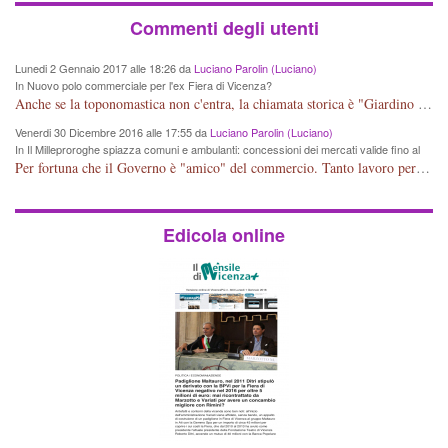
Commenti degli utenti
Lunedi 2 Gennaio 2017 alle 18:26 da
Luciano Parolin (Luciano)
In Nuovo polo commerciale per l'ex Fiera di Vicenza?
Anche se la toponomastica non c'entra, la chiamata storica è "Giardino Salvi". Dal 1907 circa Proprietà Comunale e pertanto a mio giudizio "storico" il nome potrebbe essere cambiato in Giardino Comunale Goffredo Parise. Se poi vogliono farne un IPER mercato di cineserie varie (come se non ce ne fossero a sufficienza) vuol dire che: Mala Tempora Currunt. E' solo questione di schei? Amen.
Venerdi 30 Dicembre 2016 alle 17:55 da
Luciano Parolin (Luciano)
In Il Milleproroghe spiazza comuni e ambulanti: concessioni dei mercati valide fino al
2020
Per fortuna che il Governo è "amico" del commercio. Tanto lavoro per nessun cambiamento. Tutto fermo sino al 2020. E' incomprensibile dice il Dirigente, figurarsi se il cittadino normale che legge e chiede di essere informato, può capire qualcosa. E' certo che, almeno per Vicenza, alcune situazioni contingenti devono essere riviste, vedi mercato di Viale Roma e altro, prima che la città UNESCO che si sta trasformando in città storico-artistico-turistica, diventi una casba tunisina! Capisco le esigenze delle imprese, ma a decidere dovrebbe essere la Città che ha eletto i suoi rappresentanti, invece ROMA, tra un rinvio ed un altro, arriva al 2020 senza aver cambiato Niente. Mala tempora currunt.
Edicola online