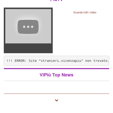
Guarda tutti i video
!!! ERROR: Site "stranieri.vicenzapiu" non trovato..
nzapiu" non trovato.. (1572)
ViPiù Top News