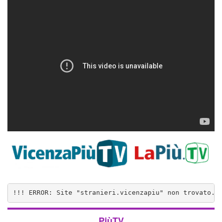
!!! ERROR: Site "stranieri.vicenzapiu" non trovato..
PiùTV