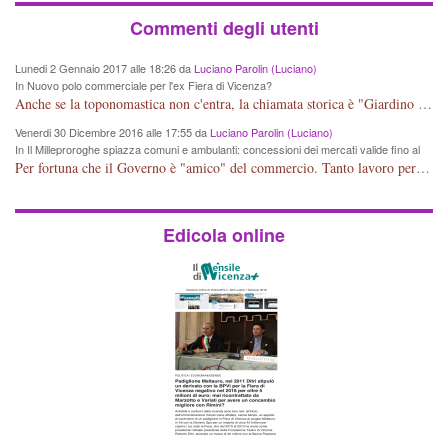
Commenti degli utenti
Lunedi 2 Gennaio 2017 alle 18:26 da
Luciano Parolin (Luciano)
In Nuovo polo commerciale per l'ex Fiera di Vicenza?
Anche se la toponomastica non c'entra, la chiamata storica è "Giardino Salvi". Dal 1907 circa Proprietà Comunale e pertanto a mio giudizio "storico" il nome potrebbe essere cambiato in Giardino Comunale Goffredo Parise. Se poi vogliono farne un IPER mercato di cineserie varie (come se non ce ne fossero a sufficienza) vuol dire che: Mala Tempora Currunt. E' solo questione di schei? Amen.
Venerdi 30 Dicembre 2016 alle 17:55 da
Luciano Parolin (Luciano)
In Il Milleproroghe spiazza comuni e ambulanti: concessioni dei mercati valide fino al
2020
Per fortuna che il Governo è "amico" del commercio. Tanto lavoro per nessun cambiamento. Tutto fermo sino al 2020. E' incomprensibile dice il Dirigente, figurarsi se il cittadino normale che legge e chiede di essere informato, può capire qualcosa. E' certo che, almeno per Vicenza, alcune situazioni contingenti devono essere riviste, vedi mercato di Viale Roma e altro, prima che la città UNESCO che si sta trasformando in città storico-artistico-turistica, diventi una casba tunisina! Capisco le esigenze delle imprese, ma a decidere dovrebbe essere la Città che ha eletto i suoi rappresentanti, invece ROMA, tra un rinvio ed un altro, arriva al 2020 senza aver cambiato Niente. Mala tempora currunt.
Edicola online