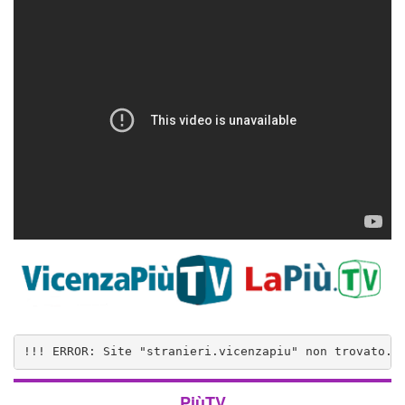
!!! ERROR: Site "stranieri.vicenzapiu" non trovato..
PiùTV