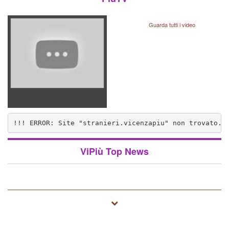
Guarda tutti i video
!!! ERROR: Site "stranieri.vicenzapiu" non trovato..
nzapiu" non trovato.. (1572)
ViPiù Top News