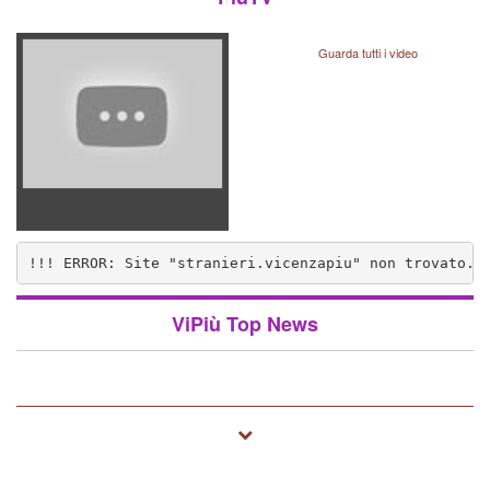
Guarda tutti i video
!!! ERROR: Site "stranieri.vicenzapiu" non trovato..
nzapiu" non trovato.. (1572)
ViPiù Top News