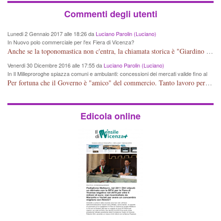
Commenti degli utenti
Lunedi 2 Gennaio 2017 alle 18:26 da
Luciano Parolin (Luciano)
In Nuovo polo commerciale per l'ex Fiera di Vicenza?
Anche se la toponomastica non c'entra, la chiamata storica è "Giardino Salvi". Dal 1907 circa Proprietà Comunale e pertanto a mio giudizio "storico" il nome potrebbe essere cambiato in Giardino Comunale Goffredo Parise. Se poi vogliono farne un IPER mercato di cineserie varie (come se non ce ne fossero a sufficienza) vuol dire che: Mala Tempora Currunt. E' solo questione di schei? Amen.
Venerdi 30 Dicembre 2016 alle 17:55 da
Luciano Parolin (Luciano)
In Il Milleproroghe spiazza comuni e ambulanti: concessioni dei mercati valide fino al
2020
Per fortuna che il Governo è "amico" del commercio. Tanto lavoro per nessun cambiamento. Tutto fermo sino al 2020. E' incomprensibile dice il Dirigente, figurarsi se il cittadino normale che legge e chiede di essere informato, può capire qualcosa. E' certo che, almeno per Vicenza, alcune situazioni contingenti devono essere riviste, vedi mercato di Viale Roma e altro, prima che la città UNESCO che si sta trasformando in città storico-artistico-turistica, diventi una casba tunisina! Capisco le esigenze delle imprese, ma a decidere dovrebbe essere la Città che ha eletto i suoi rappresentanti, invece ROMA, tra un rinvio ed un altro, arriva al 2020 senza aver cambiato Niente. Mala tempora currunt.
Edicola online