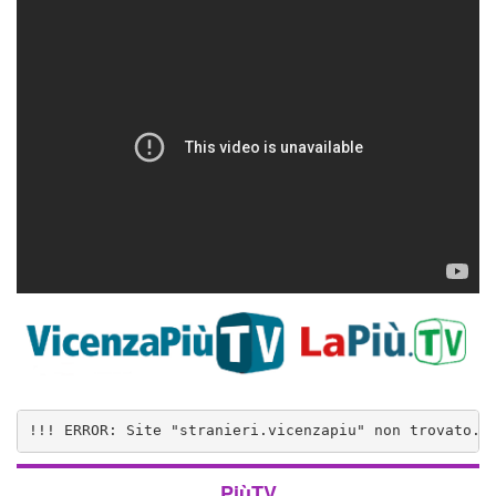
!!! ERROR: Site "stranieri.vicenzapiu" non trovato..
PiùTV