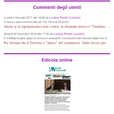
Commenti degli utenti
Lunedi 2 Gennaio 2017 alle 18:26 da
Luciano Parolin (Luciano)
In Nuovo polo commerciale per l'ex Fiera di Vicenza?
Anche se la toponomastica non c'entra, la chiamata storica è "Giardino Salvi". Dal 1907 circa Proprietà Comunale e pertanto a mio giudizio "storico" il nome potrebbe essere cambiato in Giardino Comunale Goffredo Parise. Se poi vogliono farne un IPER mercato di cineserie varie (come se non ce ne fossero a sufficienza) vuol dire che: Mala Tempora Currunt. E' solo questione di schei? Amen.
Venerdi 30 Dicembre 2016 alle 17:55 da
Luciano Parolin (Luciano)
In Il Milleproroghe spiazza comuni e ambulanti: concessioni dei mercati valide fino al
2020
Per fortuna che il Governo è "amico" del commercio. Tanto lavoro per nessun cambiamento. Tutto fermo sino al 2020. E' incomprensibile dice il Dirigente, figurarsi se il cittadino normale che legge e chiede di essere informato, può capire qualcosa. E' certo che, almeno per Vicenza, alcune situazioni contingenti devono essere riviste, vedi mercato di Viale Roma e altro, prima che la città UNESCO che si sta trasformando in città storico-artistico-turistica, diventi una casba tunisina! Capisco le esigenze delle imprese, ma a decidere dovrebbe essere la Città che ha eletto i suoi rappresentanti, invece ROMA, tra un rinvio ed un altro, arriva al 2020 senza aver cambiato Niente. Mala tempora currunt.
Edicola online