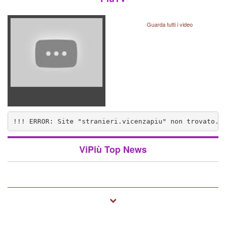
Guarda tutti i video
!!! ERROR: Site "stranieri.vicenzapiu" non trovato..
nzapiu" non trovato.. (1572)
ViPiù Top News