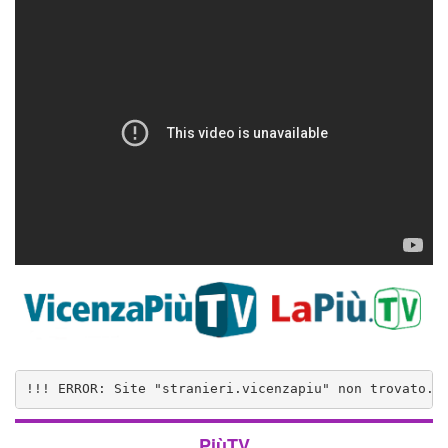
!!! ERROR: Site "stranieri.vicenzapiu" non trovato..
PiùTV