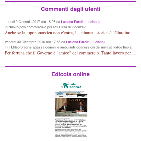
Commenti degli utenti
Lunedi 2 Gennaio 2017 alle 18:26 da
Luciano Parolin (Luciano)
In Nuovo polo commerciale per l'ex Fiera di Vicenza?
Anche se la toponomastica non c'entra, la chiamata storica è "Giardino Salvi". Dal 1907 circa Proprietà Comunale e pertanto a mio giudizio "storico" il nome potrebbe essere cambiato in Giardino Comunale Goffredo Parise. Se poi vogliono farne un IPER mercato di cineserie varie (come se non ce ne fossero a sufficienza) vuol dire che: Mala Tempora Currunt. E' solo questione di schei? Amen.
Venerdi 30 Dicembre 2016 alle 17:55 da
Luciano Parolin (Luciano)
In Il Milleproroghe spiazza comuni e ambulanti: concessioni dei mercati valide fino al
2020
Per fortuna che il Governo è "amico" del commercio. Tanto lavoro per nessun cambiamento. Tutto fermo sino al 2020. E' incomprensibile dice il Dirigente, figurarsi se il cittadino normale che legge e chiede di essere informato, può capire qualcosa. E' certo che, almeno per Vicenza, alcune situazioni contingenti devono essere riviste, vedi mercato di Viale Roma e altro, prima che la città UNESCO che si sta trasformando in città storico-artistico-turistica, diventi una casba tunisina! Capisco le esigenze delle imprese, ma a decidere dovrebbe essere la Città che ha eletto i suoi rappresentanti, invece ROMA, tra un rinvio ed un altro, arriva al 2020 senza aver cambiato Niente. Mala tempora currunt.
Edicola online