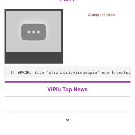
Guarda tutti i video
!!! ERROR: Site "stranieri.vicenzapiu" non trovato..
nzapiu" non trovato.. (1572)
ViPiù Top News