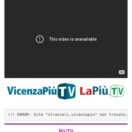
!!! ERROR: Site "stranieri.vicenzapiu" non trovato..
PiùTV